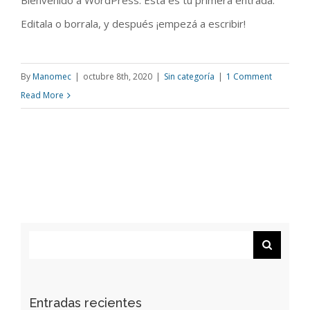
Bienvenido a WordPress. Esta es tu primera entrada.
Editala o borrala, y después ¡empezá a escribir!
By
Manomec
|
octubre 8th, 2020
|
Sin categoría
|
1 Comment
Read More
Search
for:
Entradas recientes